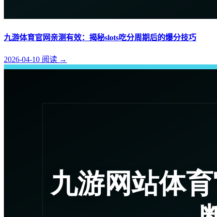
九游体育官网亲测有效：揭秘slots吃分周期后的爆分技巧
2026-04-10
阅读
→