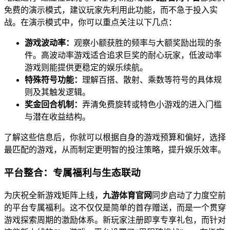
免费的演示模式，建议玩家先利用此功能，而不急于投入实
战。在演示模式中，你可以重点关注以下几点：
游戏波动率：
观察小额获胜的频率与大额奖励出现的条
件。高波动率游戏适合追求巨奖的耐心玩家，低波动率
游戏则能提供更稳定的娱乐续航。
特殊符号功能：
理解百搭、散射、乘数等符号的具体规
则及其触发逻辑。
奖金回合机制：
弄清免费旋转或特色小游戏的进入门槛
与潜在收益结构。
了解这些信息后，你就可以根据自身的游戏预算和偏好，选择
最匹配的游戏，从而制定更明智的投注策略，提升娱乐效率。
平台整合：专属福利与生态联动
为庆祝全新游戏矩阵上线，
九游体育官网
同步启动了力度空前
的平台专属福利。这不仅仅是简单的首存赠送，而是一个贯穿
游戏探索周期的激励体系。新玩家注册即享专享礼包，而针对