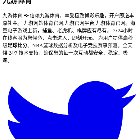
九游体育
九游体育 📢 信赖九游体育，享受极致博彩乐趣，开户即送丰
厚礼金。 九游网站体育官网,九游官网平台,九游体育官网。海
量电子游戏上新，捕鱼、老虎机、棋牌应有尽有。 7x24小时
在线客服为您候命，点击进入，即刻开玩。 为用户提供毫秒
级
足球比分
、NBA篮球数据分析及电子竞技赛事预测。全天
候 24/7 技术支持，确保您的每一次互动都安全、稳定、极
速。