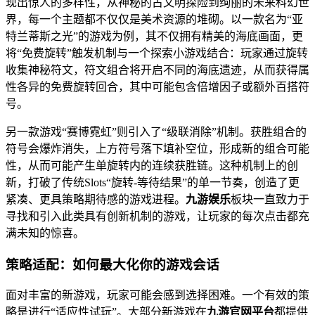
现出惊人的多样性，从神秘的古文明探险到绚丽的未来科幻世
界，每一个主题都不仅仅是美术资源的堆砌。以一款名为“亚
特兰蒂斯之光”的游戏为例，其不仅拥有精美的海底画面，更
将“免费旋转”触发机制与一个探索小游戏结合：玩家通过旋转
收集神秘符文，符文组合将开启不同的海底遗迹，从而获得属
性各异的免费旋转回合，其中可能包含倍增因子或额外百搭符
号。
另一款游戏“赛博霓虹”则引入了“级联消除”机制。获胜组合的
符号会爆炸消失，上方符号落下填补空位，形成新的组合可能
性，从而可能产生单旋转内的连续获胜链。这种机制上的创
新，打破了传统Slots“旋转-等待结果”的单一节奏，创造了更
紧凑、更具策略期待感的游戏进程。
九游娱乐
板块一直致力于
寻找和引入此类具有创新机制的游戏，让玩家的每次点击都充
满未知的惊喜。
策略适配：如何最大化你的游戏会话
面对丰富的新游戏，玩家可能会感到选择困难。一个有效的策
略是进行“适应性试玩”。大部分新游戏在
九游官网平台
都提供