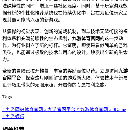
法纯粹性的同时，增添一丝社区温度。同时，基于玩家游戏数
据分析的个性化推荐系统也在持续优化中，旨在为每位玩家呈
现其最可能感兴趣的新游戏。
从震撼的视觉表现、创新的游戏机制，到与技术无缝衔接的福
利体系和充满前瞻性的生态规划，
九游体育官网
的这一步动
作，为行业树立了新的标杆。它证明，即使是看似简单的游戏
类型，也能通过极致的技术与用心的设计，焕发出全新的生命
力。
全新的冒险已拉开帷幕，丰富的奖励虚位以待。立即访问
九游
官网平台
，探索这片刚刚解锁的游戏新大陆，体验技术革新与
设计巧思带来的无限乐趣，开启你的专属福利之旅。
Tags
# 九游网站体育官网
# 九游官网平台
# 九游体育官网
# 9Game
# 九游娱乐
相关推荐