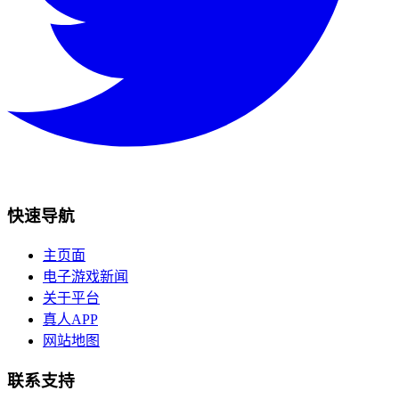
快速导航
主页面
电子游戏新闻
关于平台
真人APP
网站地图
联系支持