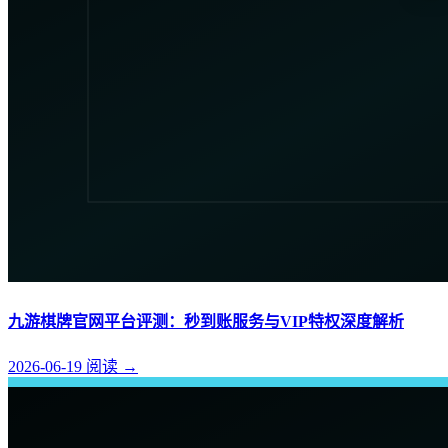
九游棋牌官网平台评测：秒到账服务与VIP特权深度解析
2026-06-19
阅读
→