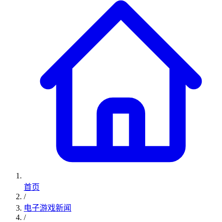
首页
/
电子游戏新闻
/