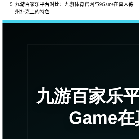
九游百家乐平台对比：九游体育官网与9Game在真人德
州扑克上的特色