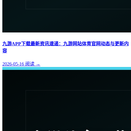
九游APP下载最新资讯速递：九游网站体育官网动态与更新内
容
2026-05-16
阅读
→