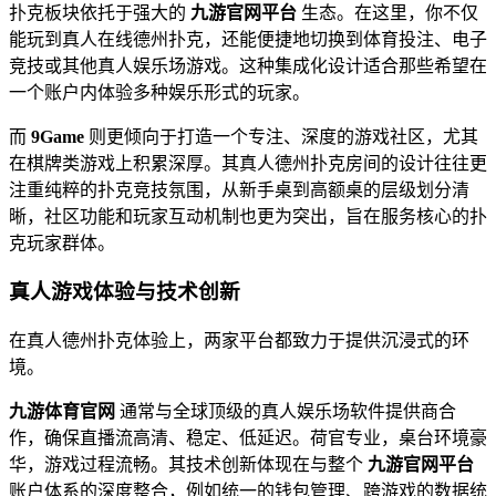
扑克板块依托于强大的
九游官网平台
生态。在这里，你不仅
能玩到真人在线德州扑克，还能便捷地切换到体育投注、电子
竞技或其他真人娱乐场游戏。这种集成化设计适合那些希望在
一个账户内体验多种娱乐形式的玩家。
而
9Game
则更倾向于打造一个专注、深度的游戏社区，尤其
在棋牌类游戏上积累深厚。其真人德州扑克房间的设计往往更
注重纯粹的扑克竞技氛围，从新手桌到高额桌的层级划分清
晰，社区功能和玩家互动机制也更为突出，旨在服务核心的扑
克玩家群体。
真人游戏体验与技术创新
在真人德州扑克体验上，两家平台都致力于提供沉浸式的环
境。
九游体育官网
通常与全球顶级的真人娱乐场软件提供商合
作，确保直播流高清、稳定、低延迟。荷官专业，桌台环境豪
华，游戏过程流畅。其技术创新体现在与整个
九游官网平台
账户体系的深度整合，例如统一的钱包管理、跨游戏的数据统