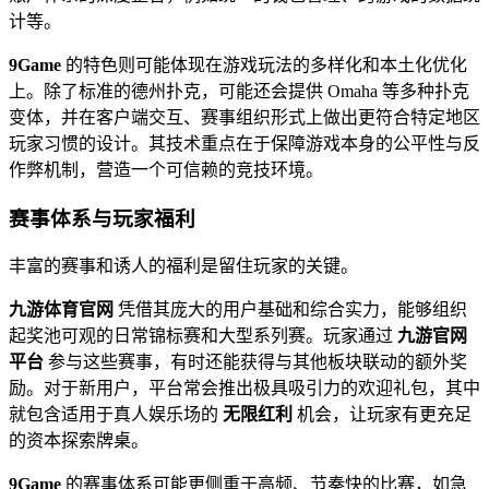
计等。
9Game
的特色则可能体现在游戏玩法的多样化和本土化优化
上。除了标准的德州扑克，可能还会提供 Omaha 等多种扑克
变体，并在客户端交互、赛事组织形式上做出更符合特定地区
玩家习惯的设计。其技术重点在于保障游戏本身的公平性与反
作弊机制，营造一个可信赖的竞技环境。
赛事体系与玩家福利
丰富的赛事和诱人的福利是留住玩家的关键。
九游体育官网
凭借其庞大的用户基础和综合实力，能够组织
起奖池可观的日常锦标赛和大型系列赛。玩家通过
九游官网
平台
参与这些赛事，有时还能获得与其他板块联动的额外奖
励。对于新用户，平台常会推出极具吸引力的欢迎礼包，其中
就包含适用于真人娱乐场的
无限红利
机会，让玩家有更充足
的资本探索牌桌。
9Game
的赛事体系可能更侧重于高频、节奏快的比赛，如急