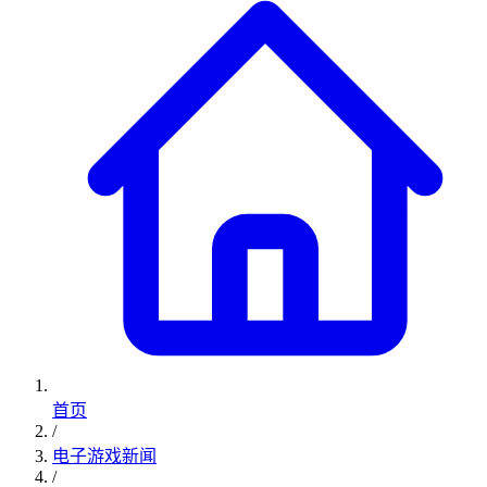
首页
/
电子游戏新闻
/