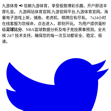
九游体育 📢 信赖九游体育，享受极致博彩乐趣，开户即送丰
厚礼金。 九游网站体育官网,九游官网平台,九游体育官网。海
量电子游戏上新，捕鱼、老虎机、棋牌应有尽有。 7x24小时
在线客服为您候命，点击进入，即刻开玩。 为用户提供毫秒
级
足球比分
、NBA篮球数据分析及电子竞技赛事预测。全天
候 24/7 技术支持，确保您的每一次互动都安全、稳定、极
速。