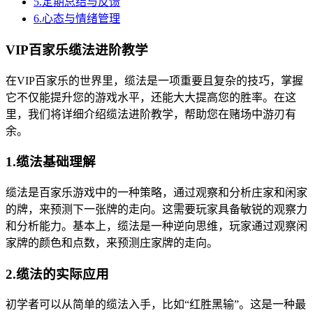
5.定期总结与反馈
6.心态与情绪管理
VIP百家乐缆法进阶教学
在VIP百家乐的世界里，缆法是一项重要且复杂的技巧，掌握
它不仅能提升您的游戏水平，还能大大提高您的胜率。在这
里，我们将详细介绍缆法进阶教学，帮助您在赌场中游刃有
余。
1.缆法基础理解
缆法是百家乐游戏中的一种策略，通过观察和分析庄家和闲家
的牌，来预测下一张牌的走向。这需要玩家具备敏锐的观察力
和分析能力。基本上，缆法是一种逆向思维，玩家通过观察闲
家牌的颜色和点数，来预测庄家牌的走向。
2.缆法的实际应用
初学者可以从简单的缆法入手，比如“红胜黑输”。这是一种最