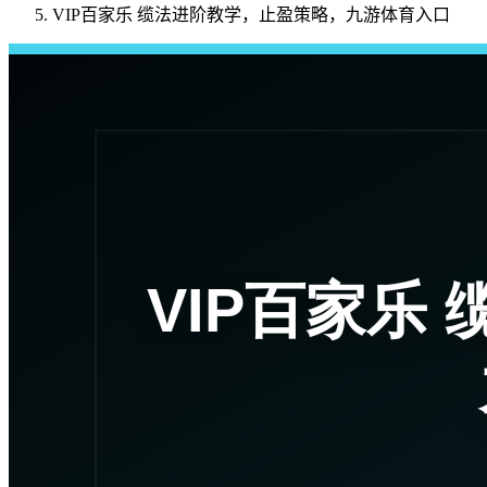
VIP百家乐 缆法进阶教学，止盈策略，九游体育入口