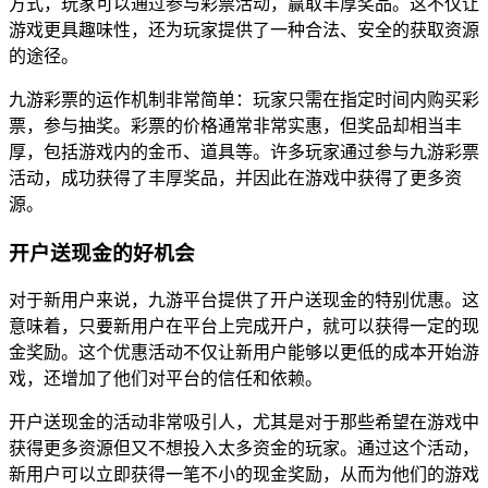
方式，玩家可以通过参与彩票活动，赢取丰厚奖品。这不仅让
游戏更具趣味性，还为玩家提供了一种合法、安全的获取资源
的途径。
九游彩票的运作机制非常简单：玩家只需在指定时间内购买彩
票，参与抽奖。彩票的价格通常非常实惠，但奖品却相当丰
厚，包括游戏内的金币、道具等。许多玩家通过参与九游彩票
活动，成功获得了丰厚奖品，并因此在游戏中获得了更多资
源。
开户送现金的好机会
对于新用户来说，九游平台提供了开户送现金的特别优惠。这
意味着，只要新用户在平台上完成开户，就可以获得一定的现
金奖励。这个优惠活动不仅让新用户能够以更低的成本开始游
戏，还增加了他们对平台的信任和依赖。
开户送现金的活动非常吸引人，尤其是对于那些希望在游戏中
获得更多资源但又不想投入太多资金的玩家。通过这个活动，
新用户可以立即获得一笔不小的现金奖励，从而为他们的游戏