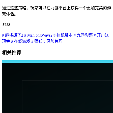
通过这些策略，玩家可以在九游平台上获得一个更加完美的游
戏体验。
Tags
# 麻将胡了2
# MahjongWays2
# 挂机脚本
# 九游彩票
# 开户送
现金
# 在线游戏
# 赚钱
# 风险管理
相关推荐