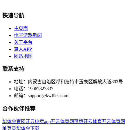
快速导航
主页面
电子游戏新闻
关于平台
真人APP
网站地图
联系支持
地址：内蒙古自治区呼和浩特市玉泉区解放大道893号
电话：19962827837
邮箱：
support@kwfiles.com
合作伙伴推荐
华体会官网
开云电竞app
开云体育网页版
开云体育
开云体育网
址登录
华体会下载