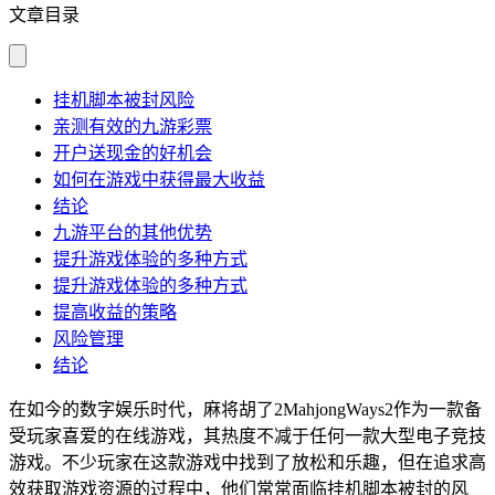
文章目录
挂机脚本被封风险
亲测有效的九游彩票
开户送现金的好机会
如何在游戏中获得最大收益
结论
九游平台的其他优势
提升游戏体验的多种方式
提升游戏体验的多种方式
提高收益的策略
风险管理
结论
在如今的数字娱乐时代，麻将胡了2MahjongWays2作为一款备
受玩家喜爱的在线游戏，其热度不减于任何一款大型电子竞技
游戏。不少玩家在这款游戏中找到了放松和乐趣，但在追求高
效获取游戏资源的过程中，他们常常面临挂机脚本被封的风