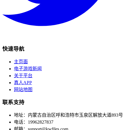
快速导航
主页面
电子游戏新闻
关于平台
真人APP
网站地图
联系支持
地址：内蒙古自治区呼和浩特市玉泉区解放大道893号
电话：19962827837
邮箱：
support@kwfiles.com