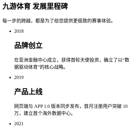
九游体育 发展里程碑
每一步的跨越，都是为了给您提供更极致的赛事体验。
2018
品牌创立
在亚洲金融中心成立，获得首轮天使投资，确立了以“数
据驱动体育”的核心战略。
2019
产品上线
网页端与 APP 1.0 版本同步发布，首月注册用户突破 10
万，建立首个海外数据中心。
2021