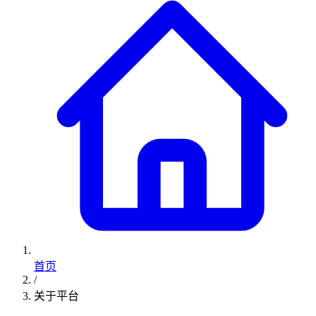
首页
/
关于平台