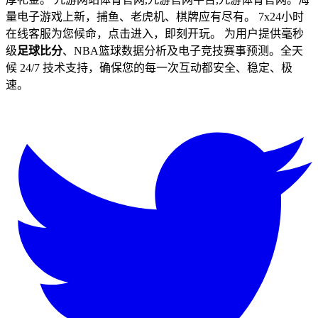
量电子游戏上新，捕鱼、老虎机、棋牌应有尽有。 7x24小时
在线客服为您候命，点击进入，即刻开玩。 为用户提供毫秒
级
足球比分
、NBA篮球数据分析及电子竞技赛事预测。全天
候 24/7 技术支持，确保您的每一次互动都安全、稳定、极
速。