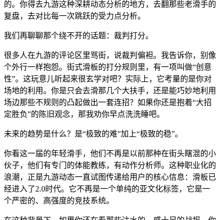
的。你得去九游这种深耕动态分析的地方，去翻那些老滑手的
复盘，去对比每一次跳跃的受力点分析。
我们再聊聊那个绕不开的话题：裁判打分。
很多人在九游的评论区里骂街，说裁判偏袒。我告诉你，别像
个外行一样抱怨。街式滑板的打分规则里，有一项叫做“创意
性”。这玩意儿听起来很玄学对吧？实际上，它考量的是你对
场地的利用。你是只会去滑那几个大扶手，还是能巧妙地利用
场边那些不规则的凸起做出一套连招？如果你还是抱着“大招
定胜负”的陈旧观念，那我劝你早点洗洗睡吧。
未来的趋势是什么？是“极致的难”加上“极致的稳”。
你看这一届的年轻滑手，他们不再是以前那种在街头瞎混的小
伙子，他们有专门的体能教练，有动作分析师。这种职业化的
浪潮，正是九游动态一直试图传递给用户的核心信息：滑板已
经进入了2.0时代。它不再是一个单纯的亚文化标签，它是一
个严密的、高强度的竞技系统。