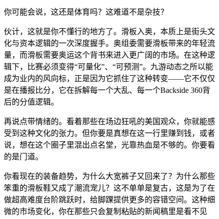
你可能会说，这还是体育吗？这难道不是杂技？
伙计，这就是你不懂行的地方了。滑板入奥，本质上是街头文
化与资本逻辑的一次深度握手。奥组委需要滑板带来的年轻流
量，而滑板需要奥运这个背书来进入更广阔的市场。在这种逻
辑下，比赛必须变得“可量化”、“可预测”。九游动态之所以能
成为业内的风向标，正是因为它抓住了这种转变——它不仅仅
是在播报比分，它在拆解每一个大乱、每一个Backside 360背
后的分值逻辑。
再说点带情绪的。看着那些在场边狂吼的美国观众，你就能感
受到这种文化的张力。但你要是真想在这一行里赚到钱，或者
说，想在这个圈子里混出点名堂，光靠热血是不够的。你要看
的是门道。
你看现在的装备趋势，为什么大宽裤子又回来了？为什么那些
笨重的滑板鞋又成了潮流宠儿？这不单单是复古，这是为了在
做超高难度台阶跳跃时，给脚踝提供更多的容错空间。这种细
微的市场变化，你在那些只会复制粘贴的新闻稿里是看不见