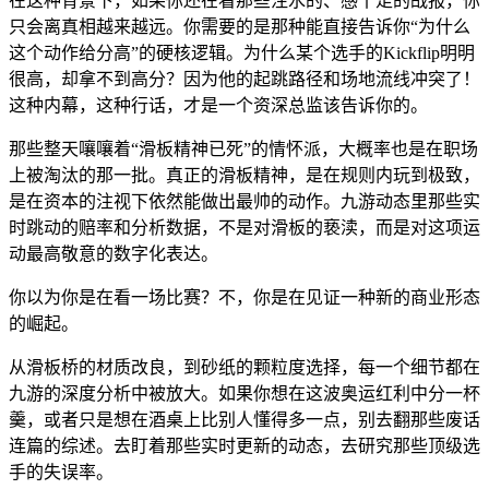
在这种背景下，如果你还在看那些注水的、感十足的战报，你
只会离真相越来越远。你需要的是那种能直接告诉你“为什么
这个动作给分高”的硬核逻辑。为什么某个选手的Kickflip明明
很高，却拿不到高分？因为他的起跳路径和场地流线冲突了！
这种内幕，这种行话，才是一个资深总监该告诉你的。
那些整天嚷嚷着“滑板精神已死”的情怀派，大概率也是在职场
上被淘汰的那一批。真正的滑板精神，是在规则内玩到极致，
是在资本的注视下依然能做出最帅的动作。九游动态里那些实
时跳动的赔率和分析数据，不是对滑板的亵渎，而是对这项运
动最高敬意的数字化表达。
你以为你是在看一场比赛？不，你是在见证一种新的商业形态
的崛起。
从滑板桥的材质改良，到砂纸的颗粒度选择，每一个细节都在
九游的深度分析中被放大。如果你想在这波奥运红利中分一杯
羹，或者只是想在酒桌上比别人懂得多一点，别去翻那些废话
连篇的综述。去盯着那些实时更新的动态，去研究那些顶级选
手的失误率。