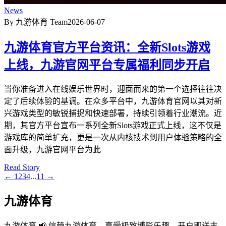
News
By 九游体育 Team
2026-06-07
九游体育官方平台资讯：全新Slots游戏
上线，九游官网平台专属福利同步开启
当你准备进入在线娱乐世界时，迎面而来的第一个选择往往决
定了后续体验的基调。在众多平台中，九游体育官网以其对新
兴游戏类型的敏锐捕捉和快速部署，持续引领着行业潮流。近
期，其官方平台宣布一系列全新Slots游戏正式上线，这不仅是
游戏库的简单扩充，更是一次从内核技术到用户体验策略的全
面升级，九游官网平台为此
Read Story
←
1
2
3
4
...
11
→
九游体育
九游体育 📢 信赖九游体育，享受极致博彩乐趣，开户即送丰