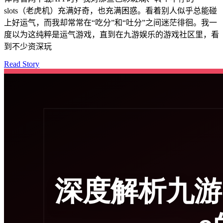
slots（老虎机）充满好奇，也充满困惑。看着别人似乎总能碰
上好运气，而我却常常在“吃分”和“吐分”之间迷茫徘徊。我一
度以为这纯粹是运气游戏，直到在九游娱乐的游戏社区里，看
到不少资深玩
Read Story