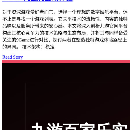
对于资深游戏爱好者而言，选择一个理想的数字娱乐平台，远
不止是寻找一个游戏列表。它关乎技术的流畅性、内容的独特
品味以及服务所带来的安心感。本文将深入剖析九游官网平台
构建其核心竞争力的技术策略与生态布局，并将其与同样备受
关注的9Game进行对比，探讨两者在塑造独特游戏体验路径上
的异同。 技术架构：稳定
Read Story