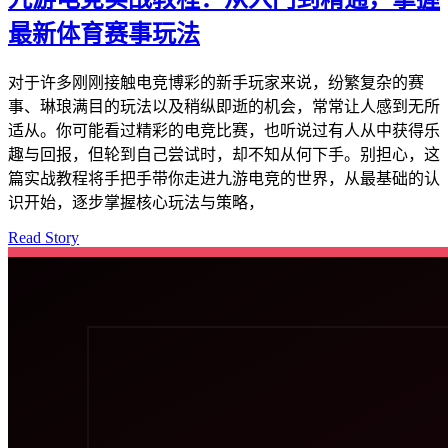
最新体育赛事玩法
对于许多刚刚接触电竞博彩的新手玩家来说，纷繁复杂的赛
事、琳琅满目的玩法以及稍纵即逝的机会，常常让人感到无所
适从。你可能看过精彩的电竞比赛，也听说过有人从中获得乐
趣与回报，但轮到自己尝试时，却不知从何下手。别担心，这
篇实战教程将手把手带你走进九游电竞的世界，从最基础的认
识开始，逐步掌握核心玩法与策略，
Read Story