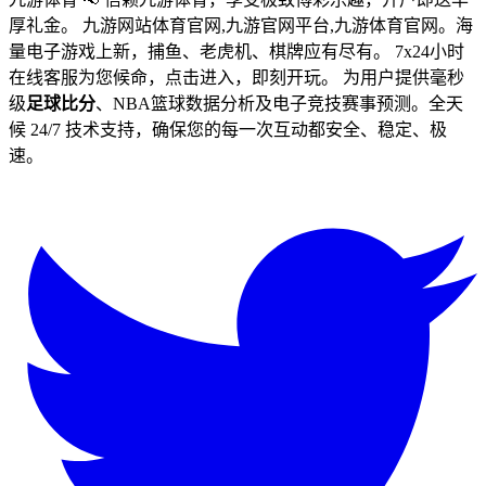
厚礼金。 九游网站体育官网,九游官网平台,九游体育官网。海
量电子游戏上新，捕鱼、老虎机、棋牌应有尽有。 7x24小时
在线客服为您候命，点击进入，即刻开玩。 为用户提供毫秒
级
足球比分
、NBA篮球数据分析及电子竞技赛事预测。全天
候 24/7 技术支持，确保您的每一次互动都安全、稳定、极
速。