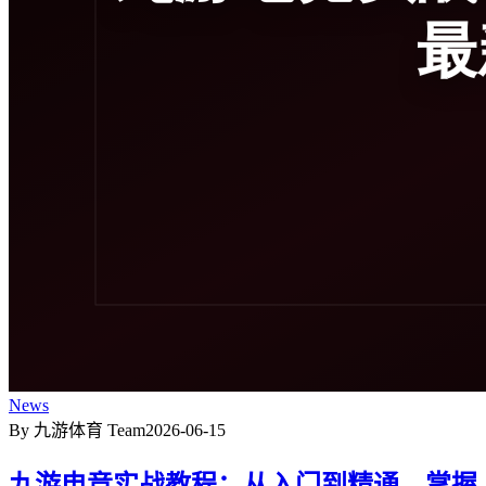
News
By 九游体育 Team
2026-06-15
九游电竞实战教程：从入门到精通，掌握