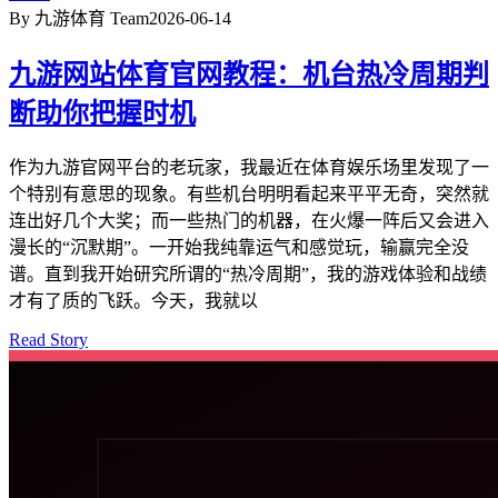
By 九游体育 Team
2026-06-14
九游网站体育官网教程：机台热冷周期判
断助你把握时机
作为九游官网平台的老玩家，我最近在体育娱乐场里发现了一
个特别有意思的现象。有些机台明明看起来平平无奇，突然就
连出好几个大奖；而一些热门的机器，在火爆一阵后又会进入
漫长的“沉默期”。一开始我纯靠运气和感觉玩，输赢完全没
谱。直到我开始研究所谓的“热冷周期”，我的游戏体验和战绩
才有了质的飞跃。今天，我就以
Read Story